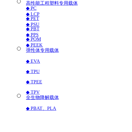
高性能工程塑料专用载体
◆ PC
◆ LCP
◆ PET
◆ PSU
◆ PBT
◆ PPS
◆ POM
◆ PEEK
弹性体专用载体
◆ EVA
◆ TPU
◆ TPEE
◆ TPV
全生物降解载体
◆ PBAT、PLA