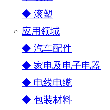
◆ 滚塑
应用领域
◆ 汽车配件
◆ 家电及电子电器
◆ 电线电缆
◆ 包装材料