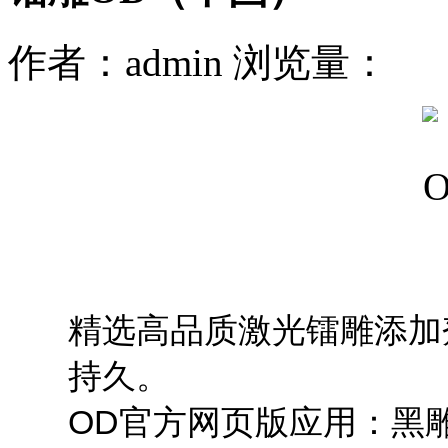
作者：admin 浏览量：
精选高品质激光镭雕添加
持久。

OD官方网页版应用：黑雕