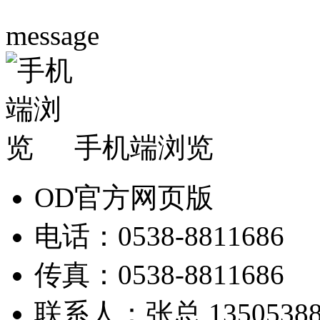
message
手机端浏览
OD官方网页版
电话：0538-8811686
传真：0538-8811686
联系人：张总 13505388