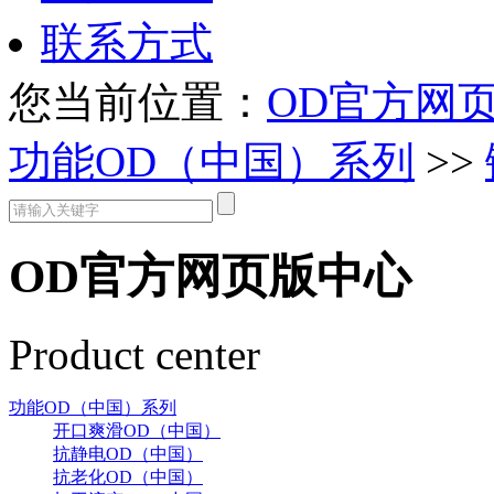
联系方式
您当前位置：
OD官方网
功能OD（中国）系列
>>
OD官方网页版中心
Product center
功能OD（中国）系列
开口爽滑OD（中国）
抗静电OD（中国）
抗老化OD（中国）