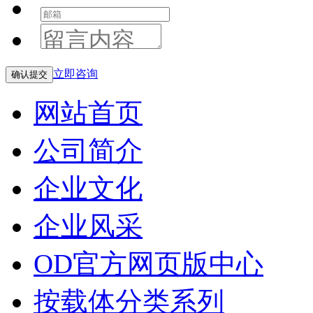
立即咨询
网站首页
公司简介
企业文化
企业风采
OD官方网页版中心
按载体分类系列